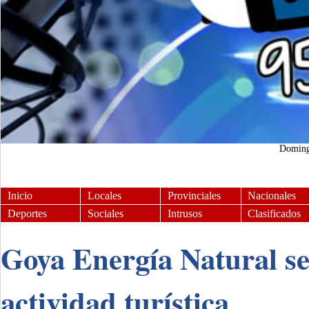
Domin
Inicio
Locales
Provinciales
Nacionales
Deportes
Sociales
Intrusos
Clasificados
Goya Energía Natural se
actividad turística