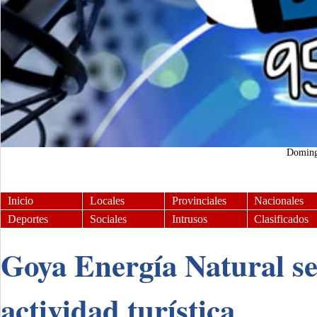
Domin
Inicio
Locales
Provinciales
Nacionales
Deportes
Sociales
Intrusos
Clasificados
Goya Energía Natural se
actividad turística