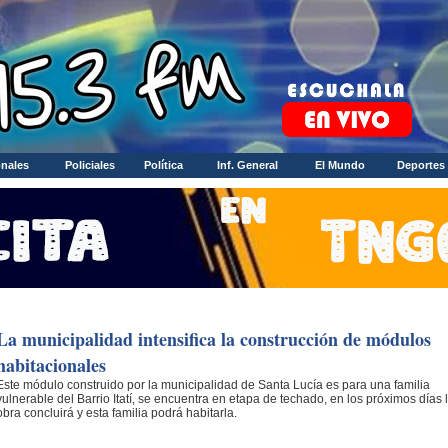
nales
Policiales
Política
Inf. General
El Mundo
Deportes
La municipalidad intensifica la construcción de módulos
habitacionales
Este módulo construido por la municipalidad de Santa Lucía es para una familia
vulnerable del Barrio Itatí, se encuentra en etapa de techado, en los próximos días 
obra concluirá y esta familia podrá habitarla.