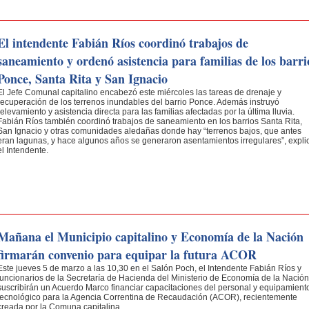
El intendente Fabián Ríos coordinó trabajos de
saneamiento y ordenó asistencia para familias de los barri
Ponce, Santa Rita y San Ignacio
El Jefe Comunal capitalino encabezó este miércoles las tareas de drenaje y
recuperación de los terrenos inundables del barrio Ponce. Además instruyó
relevamiento y asistencia directa para las familias afectadas por la última lluvia.
Fabián Ríos también coordinó trabajos de saneamiento en los barrios Santa Rita,
San Ignacio y otras comunidades aledañas donde hay “terrenos bajos, que antes
eran lagunas, y hace algunos años se generaron asentamientos irregulares”, expli
el Intendente.
Mañana el Municipio capitalino y Economía de la Nación
firmarán convenio para equipar la futura ACOR
Este jueves 5 de marzo a las 10,30 en el Salón Poch, el Intendente Fabián Ríos y
funcionarios de la Secretaría de Hacienda del Ministerio de Economía de la Nación
suscribirán un Acuerdo Marco financiar capacitaciones del personal y equipamient
tecnológico para la Agencia Correntina de Recaudación (ACOR), recientemente
creada por la Comuna capitalina.