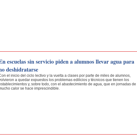
En escuelas sin servicio piden a alumnos llevar agua para
no deshidratarse
Con el inicio del ciclo lec­tivo y la vuelta a clases por parte de miles de alumnos,
volvieron a quedar expuestos los problemas edilicios y téc­nicos que tienen los
estable­cimientos y, sobre todo, con el abastecimiento de agua, que en jornadas de
mucho calor se hace imprescindible.