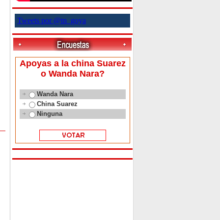
Tweets por @tn_goya
Apoyas a la china Suarez
o Wanda Nara?
Wanda Nara
China Suarez
Ninguna