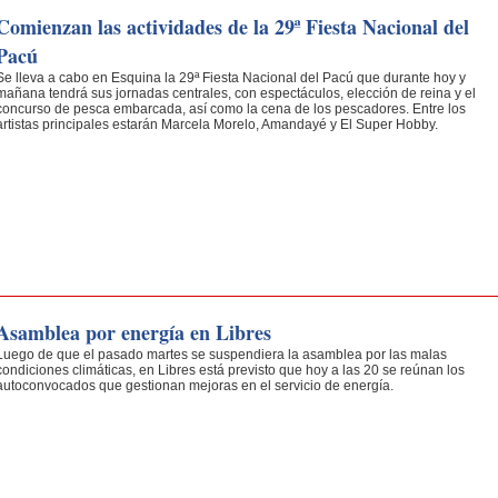
Comienzan las actividades de la 29ª Fiesta Nacional del
Pacú
Se lleva a cabo en Esquina la 29ª Fiesta Nacional del Pacú que durante hoy y
mañana tendrá sus jornadas centrales, con espectáculos, elección de reina y el
concurso de pesca embarcada, así como la cena de los pescadores. Entre los
artistas principales estarán Marcela Morelo, Amandayé y El Super Hobby.
Asamblea por energía en Libres
Luego de que el pasado martes se suspendiera la asamblea por las malas
condiciones climáticas, en Libres está previsto que hoy a las 20 se reúnan los
autoconvocados que gestionan mejoras en el servicio de energía.