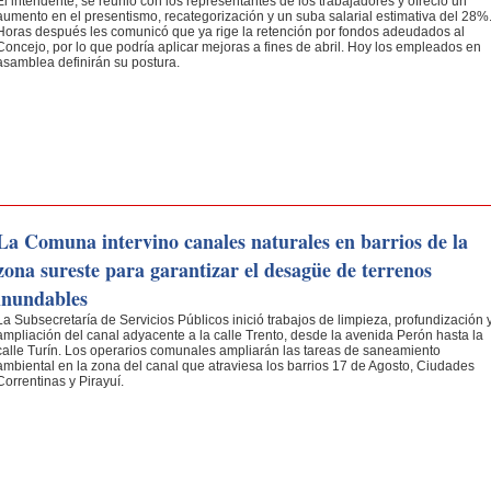
El intendente, se reunió con los representantes de los trabajadores y ofreció un
aumento en el presentismo, recategorización y un suba salarial estimativa del 28%
Horas después les comunicó que ya rige la retención por fondos adeudados al
Concejo, por lo que podría aplicar mejoras a fines de abril. Hoy los empleados en
asamblea definirán su postura.
La Comuna intervino canales naturales en barrios de la
zona sureste para garantizar el desagüe de terrenos
inundables
La Subsecretaría de Servicios Públicos inició trabajos de limpieza, profundización 
ampliación del canal adyacente a la calle Trento, desde la avenida Perón hasta la
calle Turín. Los operarios comunales ampliarán las tareas de saneamiento
ambiental en la zona del canal que atraviesa los barrios 17 de Agosto, Ciudades
Correntinas y Pirayuí.