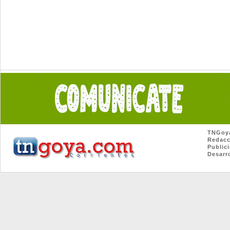
TNGoya.c
Redacció
Publicid
Desarrol