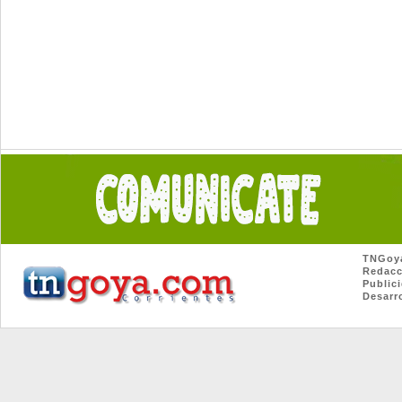
TNGoya.c
Redacció
Publicid
Desarrol