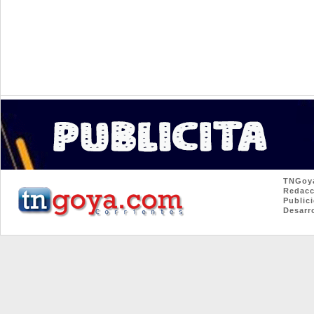
TNGoya.c
Redacció
Publicid
Desarrol