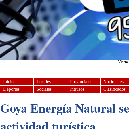
Viern
Inicio
Locales
Provinciales
Nacionales
Deportes
Sociales
Intrusos
Clasificados
Goya Energía Natural se
actividad turística