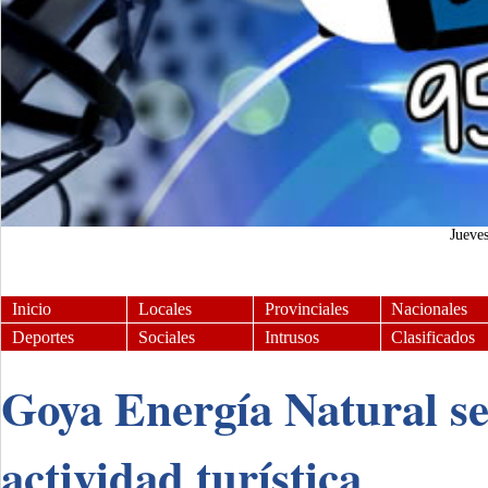
Jueve
Inicio
Locales
Provinciales
Nacionales
Deportes
Sociales
Intrusos
Clasificados
Goya Energía Natural se
actividad turística