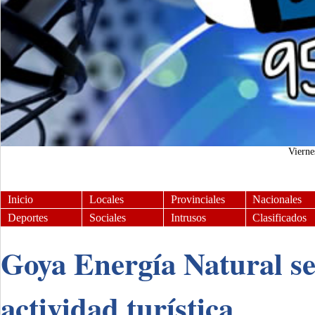
Viern
Inicio
Locales
Provinciales
Nacionales
Deportes
Sociales
Intrusos
Clasificados
Goya Energía Natural se
actividad turística