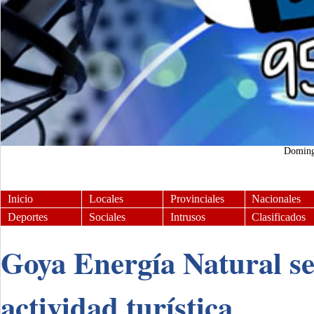
Domin
Inicio
Locales
Provinciales
Nacionales
Deportes
Sociales
Intrusos
Clasificados
Goya Energía Natural se
actividad turística