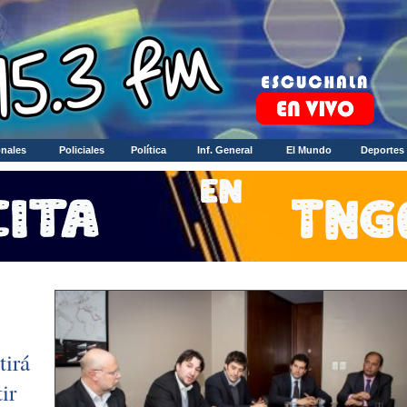
nales
Policiales
Política
Inf. General
El Mundo
Deportes
tirá
ir