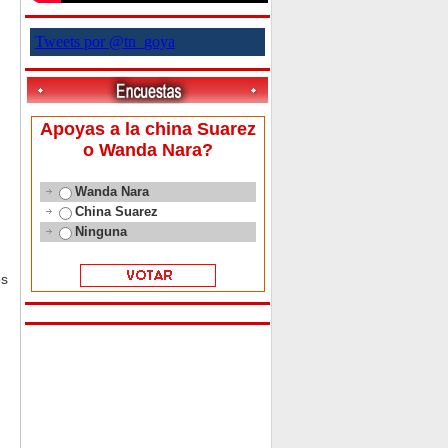
Tweets por @tn_goya
Apoyas a la china Suarez
o Wanda Nara?
Wanda Nara
China Suarez
Ninguna
os