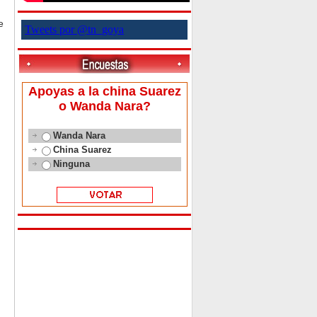
e
Tweets por @tn_goya
Apoyas a la china Suarez
o Wanda Nara?
Wanda Nara
China Suarez
Ninguna