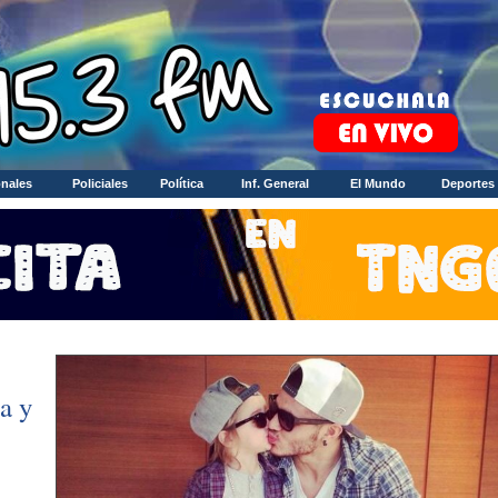
nales
Policiales
Política
Inf. General
El Mundo
Deportes
a y