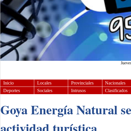
Jueve
Inicio
Locales
Provinciales
Nacionales
Deportes
Sociales
Intrusos
Clasificados
Goya Energía Natural se
actividad turística