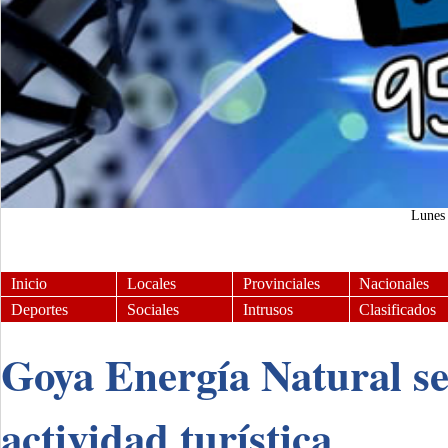
Lune
Inicio
Locales
Provinciales
Nacionales
Deportes
Sociales
Intrusos
Clasificados
Goya Energía Natural se
actividad turística