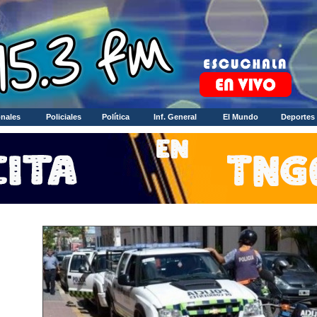
nales
Policiales
Política
Inf. General
El Mundo
Deportes