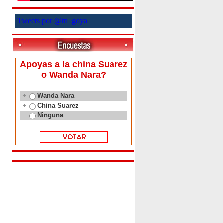
Tweets por @tn_goya
Apoyas a la china Suarez
o Wanda Nara?
Wanda Nara
China Suarez
Ninguna