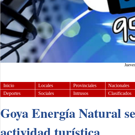
Jueve
Inicio
Locales
Provinciales
Nacionales
Deportes
Sociales
Intrusos
Clasificados
Goya Energía Natural se
actividad turística