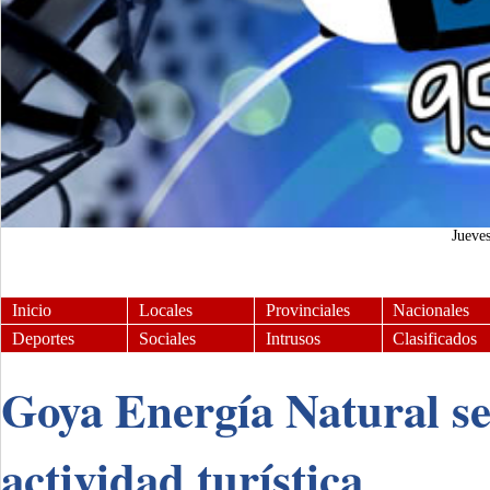
Jueve
Inicio
Locales
Provinciales
Nacionales
Deportes
Sociales
Intrusos
Clasificados
Goya Energía Natural se
actividad turística