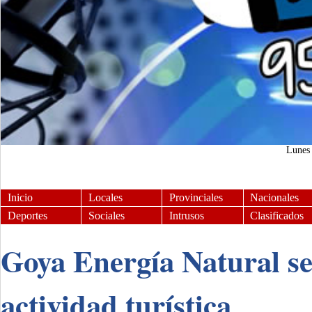
Lune
Inicio
Locales
Provinciales
Nacionales
Deportes
Sociales
Intrusos
Clasificados
Goya Energía Natural se
actividad turística