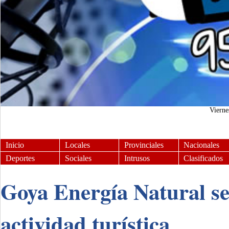
Viern
Inicio
Locales
Provinciales
Nacionales
Deportes
Sociales
Intrusos
Clasificados
Goya Energía Natural se
actividad turística