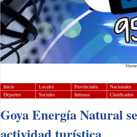
Viern
Inicio
Locales
Provinciales
Nacionales
Deportes
Sociales
Intrusos
Clasificados
Goya Energía Natural se
actividad turística