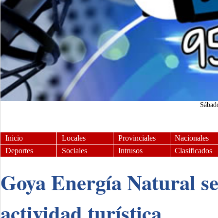
Sábad
Inicio
Locales
Provinciales
Nacionales
Deportes
Sociales
Intrusos
Clasificados
Goya Energía Natural se
actividad turística