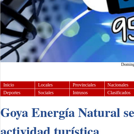
Domin
Inicio
Locales
Provinciales
Nacionales
Deportes
Sociales
Intrusos
Clasificados
Goya Energía Natural se
actividad turística