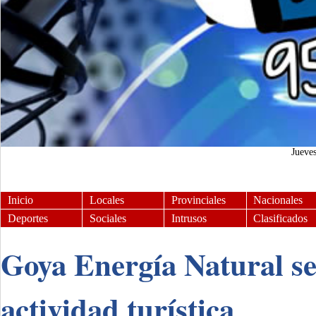
Jueve
Inicio
Locales
Provinciales
Nacionales
Deportes
Sociales
Intrusos
Clasificados
Goya Energía Natural se
actividad turística