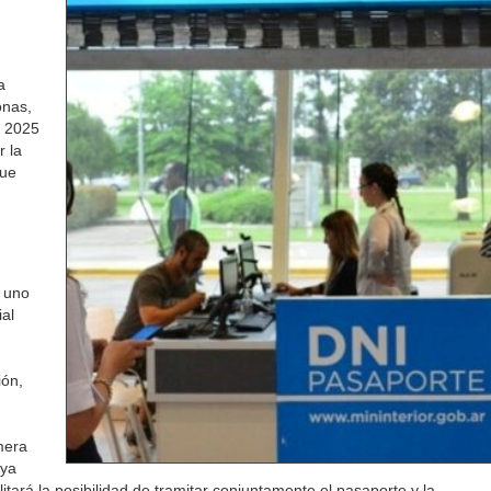
a
onas,
e 2025
 la
que
 uno
ial
ión,
mera
 ya
tará la posibilidad de tramitar conjuntamente el pasaporte y la