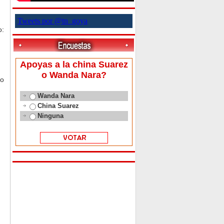
Tweets por @tn_goya
o:
Apoyas a la china Suarez
o Wanda Nara?
so
Wanda Nara
China Suarez
Ninguna