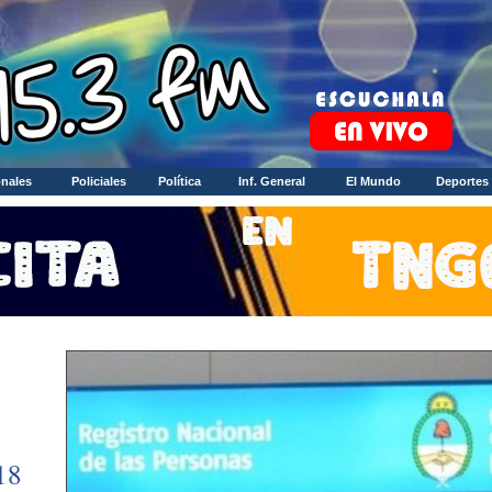
nales
Policiales
Política
Inf. General
El Mundo
Deportes
18