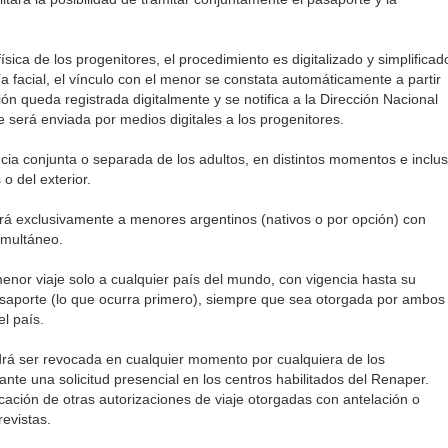
sica de los progenitores, el procedimiento es digitalizado y simplificad
ía facial, el vínculo con el menor se constata automáticamente a partir
ción queda registrada digitalmente y se notifica a la Dirección Nacional
e será enviada por medios digitales a los progenitores.
ncia conjunta o separada de los adultos, en distintos momentos e inclu
o del exterior.
icará exclusivamente a menores argentinos (nativos o por opción) con
imultáneo.
menor viaje solo a cualquier país del mundo, con vigencia hasta su
saporte (lo que ocurra primero), siempre que sea otorgada por ambos
l país.
rá ser revocada en cualquier momento por cualquiera de los
nte una solicitud presencial en los centros habilitados del Renaper.
cación de otras autorizaciones de viaje otorgadas con antelación o
evistas.