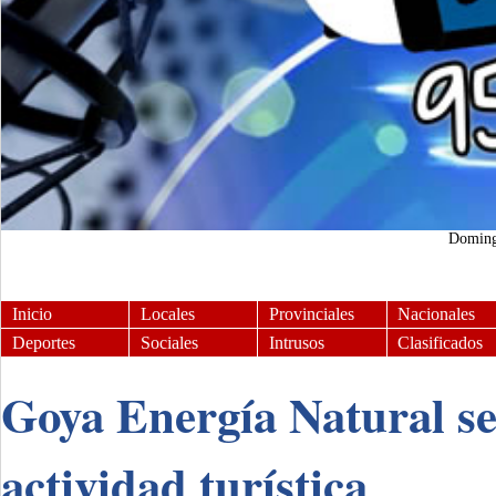
Domin
Inicio
Locales
Provinciales
Nacionales
Deportes
Sociales
Intrusos
Clasificados
Goya Energía Natural se
actividad turística