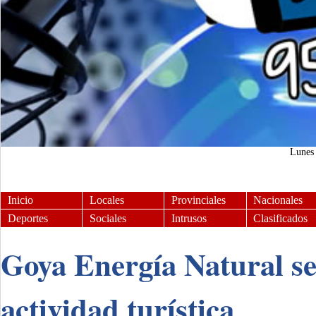
Lune
Inicio
Locales
Provinciales
Nacionales
Deportes
Sociales
Intrusos
Clasificados
Goya Energía Natural se
actividad turística