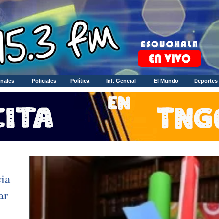
nales
Policiales
Política
Inf. General
El Mundo
Deportes
ia
ar