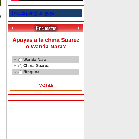
Tweets por @tn_goya
0
Apoyas a la china Suarez
o Wanda Nara?
Wanda Nara
China Suarez
Ninguna