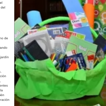
el
 del
rno de
tando
jardín
,
ación
,
rentes
la
ién
eración