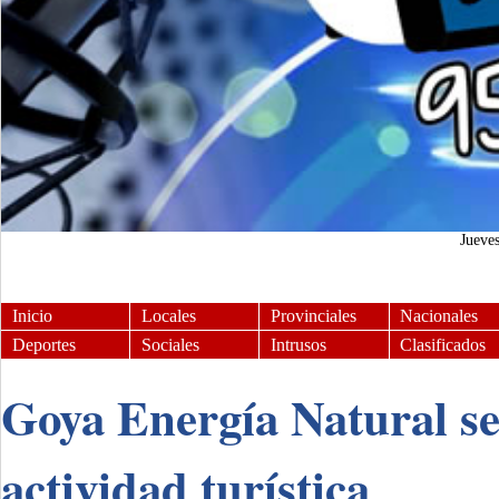
Jueve
Inicio
Locales
Provinciales
Nacionales
Deportes
Sociales
Intrusos
Clasificados
Goya Energía Natural se
actividad turística