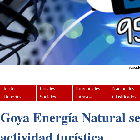
Sábad
Inicio
Locales
Provinciales
Nacionales
Deportes
Sociales
Intrusos
Clasificados
Goya Energía Natural se
actividad turística