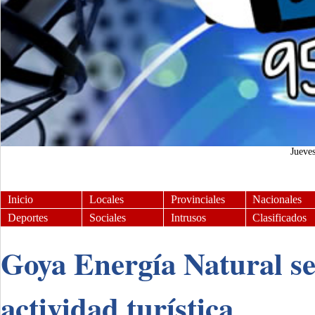
Jueve
Inicio
Locales
Provinciales
Nacionales
Deportes
Sociales
Intrusos
Clasificados
Goya Energía Natural se
actividad turística