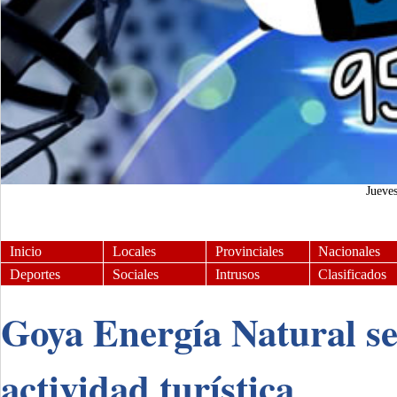
Jueve
Inicio
Locales
Provinciales
Nacionales
Deportes
Sociales
Intrusos
Clasificados
Goya Energía Natural se
actividad turística