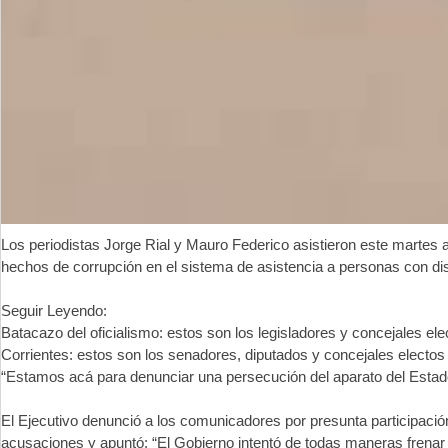
Los periodistas Jorge Rial y Mauro Federico asistieron este martes 
hechos de corrupción en el sistema de asistencia a personas con di
Seguir Leyendo:
Batacazo del oficialismo: estos son los legisladores y concejales ele
Corrientes: estos son los senadores, diputados y concejales electos
“Estamos acá para denunciar una persecución del aparato del Estado 
El Ejecutivo denunció a los comunicadores por presunta participació
acusaciones y apuntó: “El Gobierno intentó de todas maneras frenar 